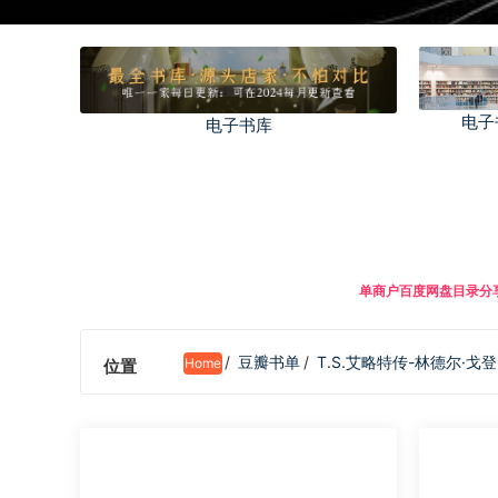
电子
电子书库
单商户百度网盘目录分享
/
豆瓣书单
/
T.S.艾略特传-林德尔·戈登
Home
位置