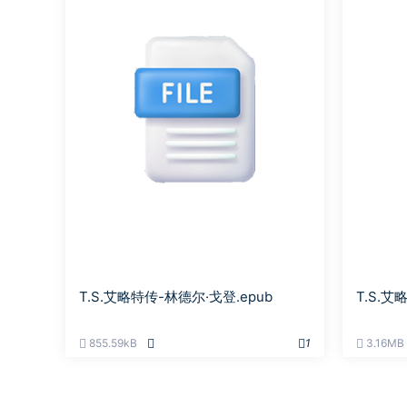
T.S.艾略特传-林德尔·戈登.epub
T.S.艾
855.59kB
1
3.16MB