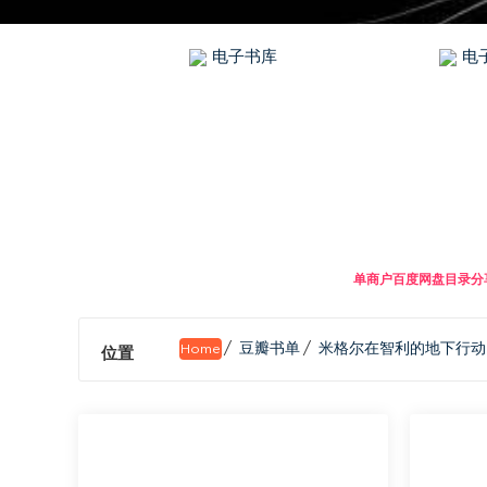
电子书库
电子
单商户百度网盘目录分享
/
豆瓣书单
/
米格尔在智利的地下行动
Home
位置