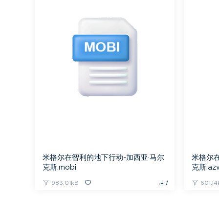
米格尔在智利的地下行动-加西亚·马尔
米格尔在
克斯.mobi
克斯.az
983.01kB
1
601.1